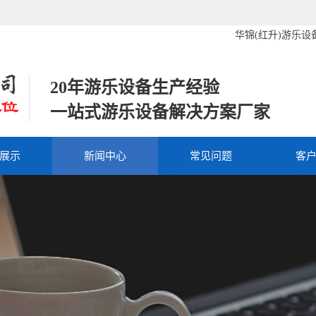
华锦(红升)游乐设备,专
20年游乐设备生产经验
一站式游乐设备解决方案厂家
展示
新闻中心
常见问题
客