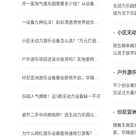
开一家淘气堡乐园需要多少钱？从设备采购到运营成本详细分析
无动力乐园
成为当下乐
提升人气与营
一设备九种玩法！彩虹滑道滑世界组合打造乐园流量爆款
小区无
小区无动力游乐设备怎么选？7万元打造高人气儿童活动空间
现在越来越
让孩子放学
户外游乐项目还适合投资吗？实地案例客观解析
区居住体验，
户外游
印尼亚洲游乐设备展会即将开启，华锦游乐诚邀东南亚游乐投资者现场交流
不少创业者
见证过大量
乐园人气爆款！这5款无动力设备缺一不可
析户外游乐项
印尼亚
避开二手中间商陷阱！选无动力乐园认准源头工厂才靠谱！
随着东南亚
家，华锦游
为什么网红游乐设备能快速吸引游客？背后的流量密码揭秘