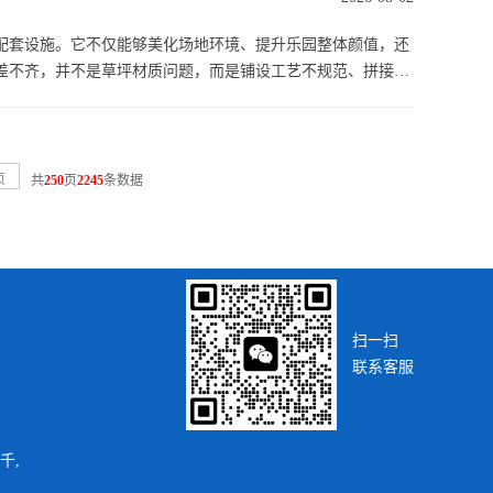
配套设施。它不仅能够美化场地环境、提升乐园整体颜值，还
差不齐，并不是草坪材质问题，而是铺设工艺不规范、拼接方
页
共
250
页
2245
条数据
扫一扫
联系客服
千,