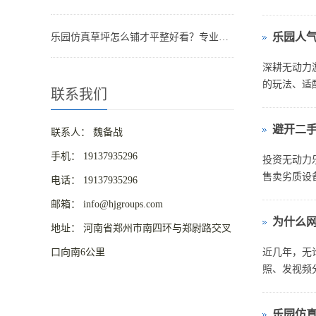
户的认可。菲
乐园人
乐园仿真草坪怎么铺才平整好看？专业施工标准教程！
深耕无动力
的玩法、适
联系我们
经验，这5款无
避开二
联系人： 魏备战
手机： 19137935296
投资无动力
售卖劣质设
电话： 19137935296
正规源头工厂
邮箱： info@hjgroups.com
为什么
地址： 河南省郑州市南四环与郑尉路交叉
口向南6公里
近几年，无
照、发视频
一、颜值高，
乐园仿