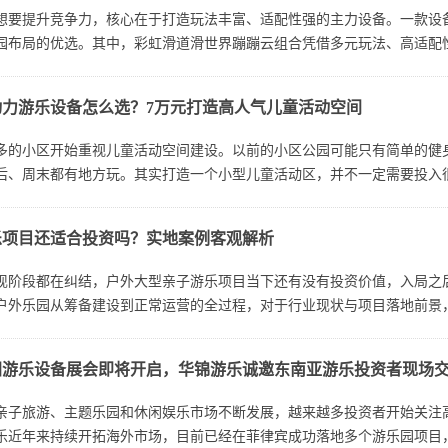
想要提升竞争力，核心在于打造玩法丰富、适配性强的主力设备。一款设
园布局的优选。其中，彩虹滑道滑世界蹦蹦云组合凭借多元玩法、高适配
收。这套组合...
动力游乐设备怎么选？7万元打造高人气儿童活动空间
多的小区开始重视儿童活动空间建设。以前的小区公园可能只有简单的健
后、周末都有地方玩。其实打造一个小型儿童活动区，并不一定需要投入
还能增加业主...
乐项目还适合投资吗？实地案例客观解析
现阶段都在纠结，户外大型亲子游乐项目当下还有没有投资价值，入局之
户外乐园从筹备建设到正常运营的全过程，对于行业现状与项目落地前景
目的可行性。...
洲游乐设备展会即将开启，华锦游乐诚邀东南亚游乐投资者现场
亲子旅游、主题乐园和休闲娱乐市场不断发展，越来越多投资者开始关注
乐近年来持续开拓海外市场，目前已经在菲律宾成功落地多个游乐园项目