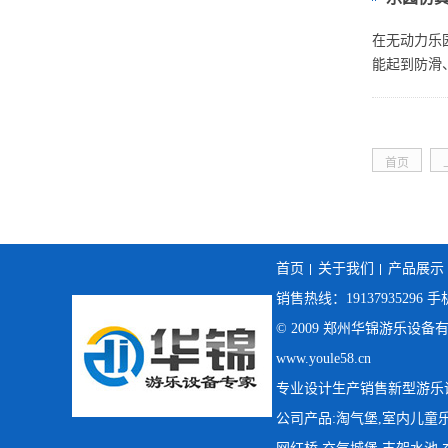
在无动力乐
能起到防滑
式不正确，导
首页
首页
关于我们
产品展示
销售热线：19137935296 手机
© 2009 郑州华锦游乐设备
www.youle58.cn
专业设计生产销售新型游乐设
公司产品:淘气堡,室内儿童乐