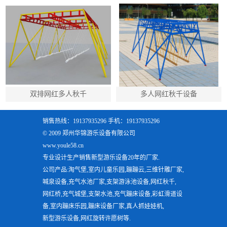
双排网红多人秋千
多人网红秋千设备
销售热线：19137935296 手机：19137935296
© 2009 郑州华锦游乐设备有限公司
www.youle58.cn
专业设计生产销售新型游乐设备20年的厂家.
公司产品:淘气堡,室内儿童乐园,蹦蹦云,三维针雕厂家,
喊泉设备,充气水池厂家,支架游泳池设备,网红秋千,
网红桥,充气城堡,支架水池,充气蹦床设备,彩虹滑道设
备,室内蹦床乐园,蹦床设备厂家,真人抓娃娃机,
新型游乐设备,网红旋转许愿树等.