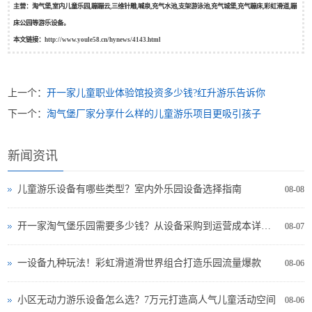
主营：淘气堡,室内儿童乐园,蹦蹦云,三维针雕,喊泉,充气水池,支架游泳池,充气城堡,充气蹦床,彩虹滑道,蹦
床公园等游乐设备。
本文链接：
http://www.youle58.cn/hynews/4143.html
上一个：
开一家儿童职业体验馆投资多少钱?红升游乐告诉你
下一个：
淘气堡厂家分享什么样的儿童游乐项目更吸引孩子
新闻资讯
儿童游乐设备有哪些类型？室内外乐园设备选择指南
08-08
开一家淘气堡乐园需要多少钱？从设备采购到运营成本详细分析
08-07
一设备九种玩法！彩虹滑道滑世界组合打造乐园流量爆款
08-06
小区无动力游乐设备怎么选？7万元打造高人气儿童活动空间
08-06