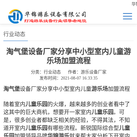
华锦
首页
>>
新闻中心
>>
行业动态
行业动态
淘气堡设备厂家分享中小型室内儿童游
乐场加盟流程
分类：
行业动态
作者：
游乐设备厂家
发布时间：2021-08-07 16:33:35
淘气堡
设备厂家分享中小型室内儿童
游乐场
加盟流程
随着室内
儿童乐园
的火爆，越来越多的创业者看中了
这其中的巨大商机，想要开一家室内
儿童乐园
。可
是，很多创业者都缺乏相关的经验，不得其法，不知
道开室内
儿童乐园
有哪些流程。新锐国际综合型
儿童
乐园
加盟领导品牌
华锦游乐
就来帮大家分析下开室内