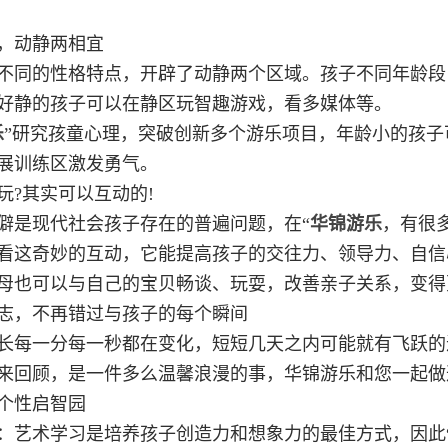
，动静两相宜
不同的性格特点，开辟了动静两个区域。孩子不同年龄段
好静的孩子可以在静区玩智趣游戏，看多媒体等。
乐
”研究孩童心理，突破创新多个游乐项目，年龄小的孩
展训练区激发勇气。
玩?其实可以互动的!
僻是现代社会孩子存在的普遍问题，在“
华锦游乐
，有很
看这奇妙的互动，它能提高孩子的交往力、领导力、自信
母也可以与自己的宝贝畅谈、玩耍，改善亲子关系，变得
志，不再错过与孩子的每个瞬间
长每一分每一秒都在变化，短短几天之内可能就有飞跃的
来回顾，是一件多么温馨浪漫的事，华锦游乐和您一起做
个性启智园
：艺术学习是培养孩子创造力和想象力的最佳方式，因此