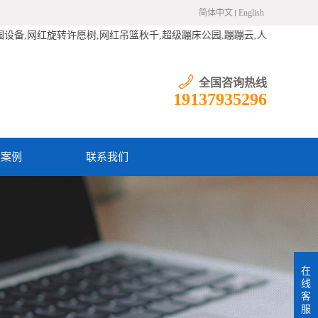
简体中文
English
红旋转许愿树,网红吊篮秋千,超级蹦床公园,蹦蹦云,人工喊泉,彩虹滑梯,充
全国咨询热线
19137935296
户案例
联系我们
在
线
客
服