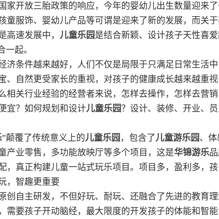
国家开放三胎政策的响应，今年的婴幼儿出生数量迎来了
孩童服饰、婴幼儿产品等可谓是迎来了新的发展，而关于
是高速发展中，
儿童乐园
是结合新颖、设计孩子天性喜爱
结合一起。
经济条件越来越好，人们不仅是局限于只满足日常生活中
宝、自然更受家长的重视，对孩子的健康成长越来越重视
么相关行业经验的经营者来说，怎样去操作，怎样去营销
便宜？如何规划和设计
儿童乐园
？设计、装修、开业、员
乐
”颠覆了传统意义上的
儿童乐园
，包含了
儿童游乐园
、体
童产业零售，多功能放映厅等多个项目，这是
华锦游乐
品
配，真正构建儿童一站式玩乐项目。项目多，盈利多，孩
玩，智趣更重要
原创自主研发，不但好玩、耐玩、还融合了先进的教育理
，需要孩子开动脑经，最大限度的开发孩子的体能和智能