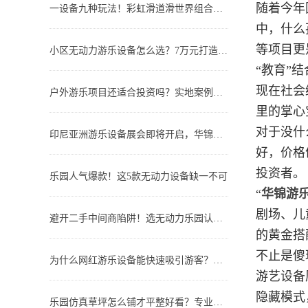
随着今年
一设备九种玩法！彩虹滑道滑世界组合打造乐园流量爆款
中，什么
等项目更
小区无动力游乐设备怎么选？7万元打造高人气儿童活动空间
“教育”
现在社会
户外游乐项目还适合投资吗？实地案例客观解析
里的掌心
对于没什
印尼亚洲游乐设备展会即将开启，华锦游乐诚邀东南亚游乐投资者现场交流
好，价格
投资者。
乐园人气爆款！这5款无动力设备缺一不可
“
华锦游
剧场、儿
避开二手中间商陷阱！选无动力乐园认准源头工厂才靠谱！
的黄金搭
不止是傻
为什么网红游乐设备能快速吸引游客？背后的流量密码揭秘
游艺设备
隐藏模式
乐园仿真草坪怎么铺才平整好看？专业施工标准教程！