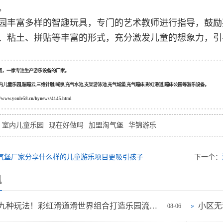
。
园丰富多样的智趣玩具，专门的艺术教师进行指导，鼓励
、粘土、拼贴等丰富的形式，充分激发儿童的想象力，引
司，一家专注生产游乐设备的厂家。
内儿童乐园,蹦蹦云,三维针雕,喊泉,充气水池,支架游泳池,充气城堡,充气蹦床,彩虹滑道,蹦床公园等游乐设备。
//www.youle58.cn/hynews/4145.html
室内儿童乐园
现在好做吗
加盟淘气堡
华锦游乐
气堡厂家分享什么样的儿童游乐项目更吸引孩子
下一个：
讯
一设备九种玩法！彩虹滑道滑世界组合打造乐园流量爆款
08-06