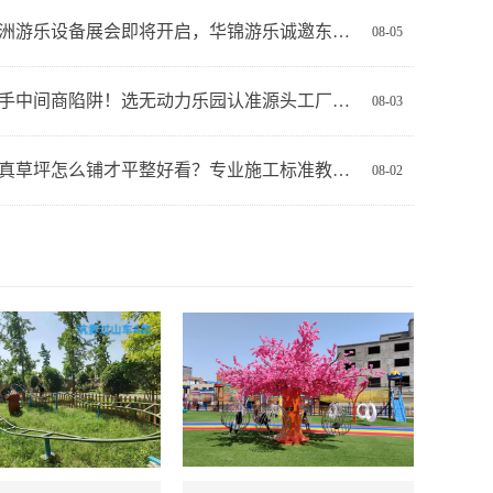
印尼亚洲游乐设备展会即将开启，华锦游乐诚邀东南亚游乐投资者现场交流
08-05
避开二手中间商陷阱！选无动力乐园认准源头工厂才靠谱！
08-03
乐园仿真草坪怎么铺才平整好看？专业施工标准教程！
08-02