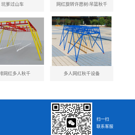
坑爹过山车
网红旋转许愿树/吊篮秋千
排网红多人秋千
多人网红秋千设备
扫一扫
联系客服