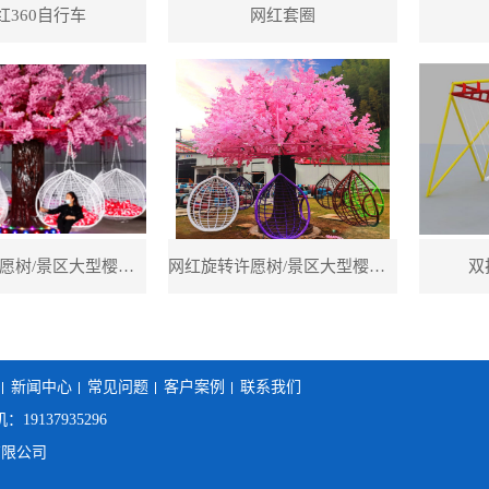
红360自行车
网红套圈
网红旋转许愿树/景区大型樱花树秋千/吊篮多人旋转秋千
网红旋转许愿树/景区大型樱花树秋千/吊篮多人旋转秋千
双
新闻中心
常见问题
客户案例
联系我们
：19137935296
有限公司