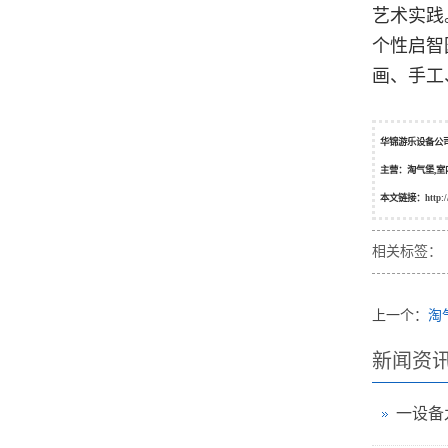
艺术实践
个性启智
画、手工
华锦游乐设备公
主营：淘气堡,室
本文链接：
http:
相关标签：
上一个：
淘
新闻资