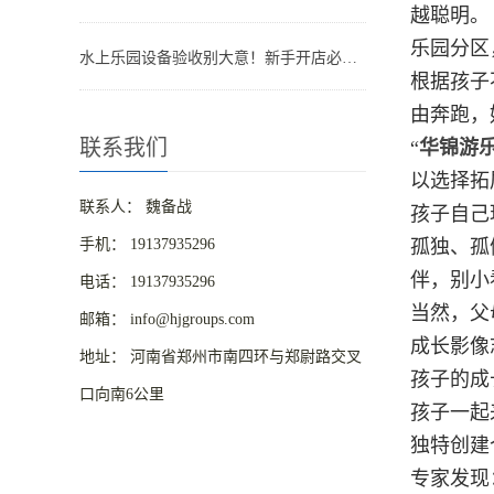
越聪明。
乐园分区
水上乐园设备验收别大意！新手开店必学的验收标准与细节!
根据孩子
由奔跑，
联系我们
“
华锦游
以选择拓
联系人： 魏备战
孩子自己
手机： 19137935296
孤独、孤
伴，别小
电话： 19137935296
当然，父
邮箱： info@hjgroups.com
成长影像
地址： 河南省郑州市南四环与郑尉路交叉
孩子的成
口向南6公里
孩子一起
独特创建
专家发现