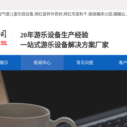
乐园设备,网红旋转许愿树,网红吊篮秋千,超级蹦床公园,蹦蹦云,人工喊泉
20年游乐设备生产经验
一站式游乐设备解决方案厂家
展示
新闻中心
常见问题
客