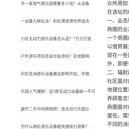
众所周知
开一家淘气堡乐园需要多少钱？从设备采购到运营成本详细分析
在选址的
一、业态
一设备九种玩法！彩虹滑道滑世界组合打造乐园流量爆款
商圈的业
一个商圈
小区无动力游乐设备怎么选？7万元打造高人气儿童活动空间
以借势展
现在一些
户外游乐项目还适合投资吗？实地案例客观解析
外，即便
二、辐射
印尼亚洲游乐设备展会即将开启，华锦游乐诚邀东南亚游乐投资者现场交流
社区面对
地理位置
乐园人气爆款！这5款无动力设备缺一不可
养顾客忠
商圈面对
避开二手中间商陷阱！选无动力乐园认准源头工厂才靠谱！
度低，需
不同的消
为什么网红游乐设备能快速吸引游客？背后的流量密码揭秘