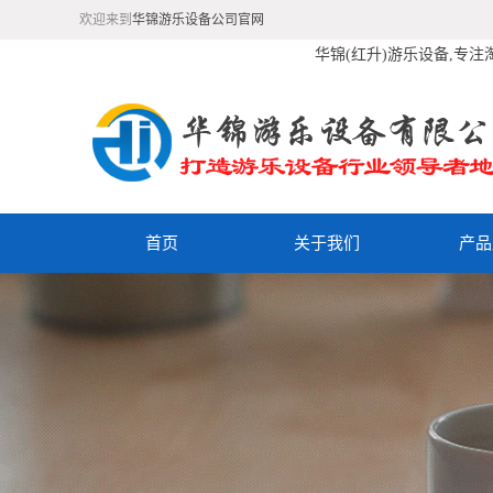
欢迎来到
华锦游乐设备公司官网
华锦(红升)游乐设备,专注淘气堡儿童
首页
关于我们
产品