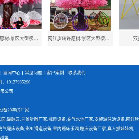
网红旋转许愿树/景区大型樱花树秋千/吊篮多人旋转秋千
网红旋转许愿树/景区大型樱花树秋千/吊篮多人旋转秋千
双
新闻中心
常见问题
客户案例
联系我们
：19137935296
有限公司
备20年的厂家.
园,蹦蹦云,三维针雕厂家,喊泉设备,充气水池厂家,支架游泳池设备,网红秋
,充气蹦床设备,彩虹滑道设备,室内蹦床乐园,蹦床设备厂家,真人抓娃娃机,
树等.