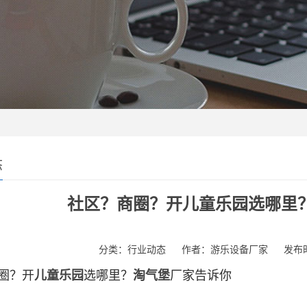
态
社区？商圈？开儿童乐园选哪里
分类：
行业动态
作者：
游乐设备厂家
发布时间
圈？开
儿童乐园
选哪里？
淘气堡
厂家告诉你