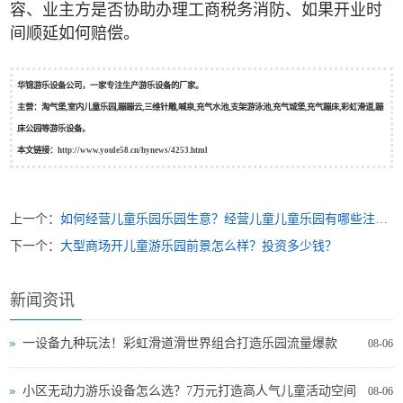
容、业主方是否协助办理工商税务消防、如果开业时
间顺延如何赔偿。
华锦游乐设备公司，一家专注生产游乐设备的厂家。
主营：淘气堡,室内儿童乐园,蹦蹦云,三维针雕,喊泉,充气水池,支架游泳池,充气城堡,充气蹦床,彩虹滑道,蹦
床公园等游乐设备。
本文链接：
http://www.youle58.cn/hynews/4253.html
上一个：
如何经营儿童乐园乐园生意？经营儿童儿童乐园有哪些注意事项及准备工作？
下一个：
大型商场开儿童游乐园前景怎么样？投资多少钱？
新闻资讯
一设备九种玩法！彩虹滑道滑世界组合打造乐园流量爆款
08-06
小区无动力游乐设备怎么选？7万元打造高人气儿童活动空间
08-06