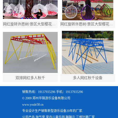
网红旋转许愿树/景区大型樱花树秋千/吊篮多人旋转秋千
网红旋转许愿树/景区大型樱花树秋千/吊篮多人旋转秋千
双排网红多人秋千
多人网红秋千设备
销售热线：19137935296 手机：19137935296
© 2009 郑州华锦游乐设备有限公司
www.youle58.cn
专业设计生产销售新型游乐设备20年的厂家.
公司产品:淘气堡,室内儿童乐园,蹦蹦云,三维针雕厂家,