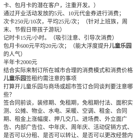
卡、包月卡的潜在客户，注重开发。）
通过开业活动发放的5元、10元代金券进行消费；
次卡250元/10次，平均25元/次；（针对上班族，周
末、节假日带孩子游玩）
记时卡15元/小时。（吸引注意、引导次消费）
包月卡600元平均20元/次；（能大浮度提升
儿童乐园
的人气）
半年卡2000元
结合实际来制订所在城市合理的消费模式和消费价格
儿童乐园
签租约需注意的事项
打算开儿童乐园与商场或超市签订合同谈判要注意哪
些？
签合同前谈，装修期、免租期，免租期付法、面积实
测、公摊、物业、水电、采暖、空调、租金、合同
期、租金上涨幅度、押几交几、进场费、外立面广
告、内部广告位、中年庆、周年庆、活动促销方式、
是否可以分租、是否可以转让、是否可以更改经营内