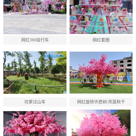
网红360自行车
网红套圈
坑爹过山车
网红旋转许愿树/吊篮秋千