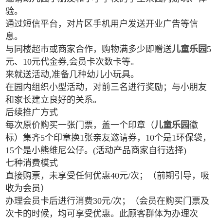
验。
通过短信平台，对片区手机用户发送开业广告等信
息。
与同楼超市或商家合作，购物满多少即赠送
儿童乐园
5
元、10元代金券,会员卡次数卡等。
来就送活动,准备几种幼儿小玩具。
在园内组织小型活动，对前三名进行奖励；与小朋友
和家长建立良好的关系。
后续推广方式
每次原价购买一张门票，盖一个印章（
儿童乐园
徽
标）集齐5个印章换1张亲友邀请券，10个是1环保袋，
15个是小熊维尼公仔。(活动产品商家自行选择)
七种消费模式
直接购票，未享受任何优惠40元/次；（前期引导，吸
收为会员）
办理会员卡后进行消费30元/次；（会员在购买门票及
次卡的时候，均可享受优惠。此顾客群体为办理次