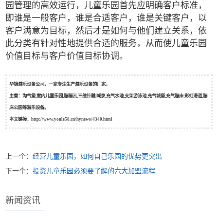
园管理的高效运行，儿童乐园首先应明确客户标准，
即谁是一般客户，谁是合适客户，谁是关键客户，以
客户满意为目标，然后才是如何与他们建立关系，依
此分类有针对性地提供合适的服务，从而使儿童乐园
价值目标与客户价值目标协调。
华锦游乐设备公司，一家专注生产游乐设备的厂家。
主营：淘气堡,室内儿童乐园,蹦蹦云,三维针雕,喊泉,充气水池,支架游泳池,充气城堡,充气蹦床,彩虹滑道,蹦
床公园等游乐设备。
本文链接：
http://www.youle58.cn/hynews/4340.html
上一个：
经营儿童乐园，如何自己乐园的优势更突出
下一个：
投资儿童乐园必须要了解的六大加盟流程
新闻资讯