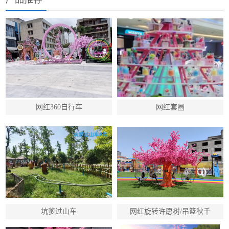
网红360自行车
网红套圈
坑爹过山车
网红旋转许愿树/吊篮秋千