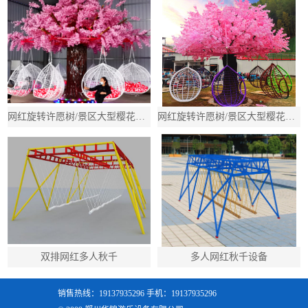
网红旋转许愿树/景区大型樱花树秋千/吊篮多人旋转秋千
网红旋转许愿树/景区大型樱花树秋千/吊篮多人旋转秋千
双排网红多人秋千
多人网红秋千设备
销售热线：19137935296 手机：19137935296