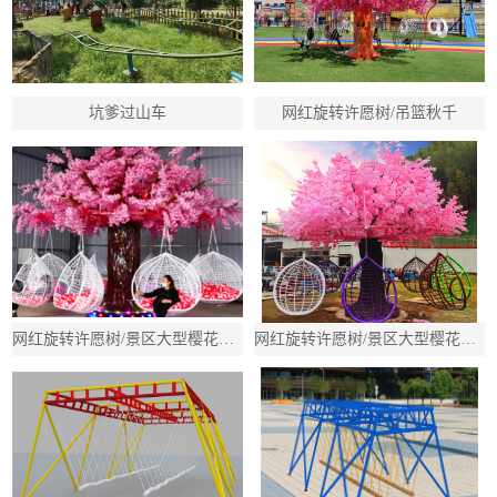
坑爹过山车
网红旋转许愿树/吊篮秋千
网红旋转许愿树/景区大型樱花树秋千/吊篮多人旋转秋千
网红旋转许愿树/景区大型樱花树秋千/吊篮多人旋转秋千