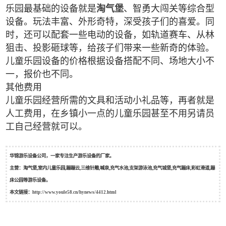
乐园最基础的设备就是
淘气堡
、智勇大闯关等综合型
设备。玩法丰富、外形奇特，深受孩子们的喜爱。同
时，还可以配套一些电动的设备，如轨道赛车、从林
狙击、投影砸球等，给孩子们带来一些新奇的体验。
儿童乐园设备的价格根据设备搭配不同、场地大小不
一，报价也不同。
其他费用
儿童乐园经营所需的文具和活动小礼品等，再者就是
人工费用，在乡镇小一点的儿童乐园甚至不用另请员
工自己经营就可以。
华锦游乐设备公司，一家专注生产游乐设备的厂家。
主营：淘气堡,室内儿童乐园,蹦蹦云,三维针雕,喊泉,充气水池,支架游泳池,充气城堡,充气蹦床,彩虹滑道,蹦
床公园等游乐设备。
本文链接：
http://www.youle58.cn/hynews/4412.html