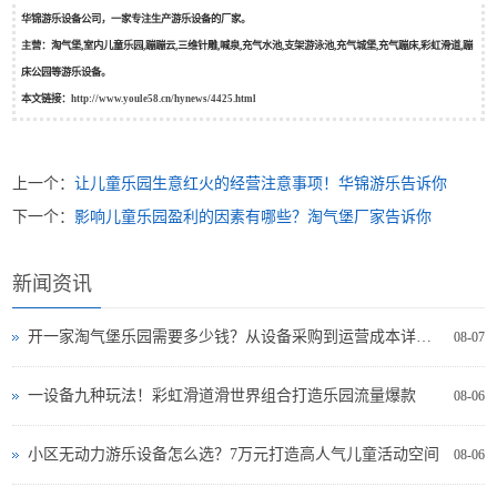
华锦游乐设备公司，一家专注生产游乐设备的厂家。
主营：淘气堡,室内儿童乐园,蹦蹦云,三维针雕,喊泉,充气水池,支架游泳池,充气城堡,充气蹦床,彩虹滑道,蹦
床公园等游乐设备。
本文链接：
http://www.youle58.cn/hynews/4425.html
上一个：
让儿童乐园生意红火的经营注意事项！华锦游乐告诉你
下一个：
影响儿童乐园盈利的因素有哪些？淘气堡厂家告诉你
新闻资讯
开一家淘气堡乐园需要多少钱？从设备采购到运营成本详细分析
08-07
一设备九种玩法！彩虹滑道滑世界组合打造乐园流量爆款
08-06
小区无动力游乐设备怎么选？7万元打造高人气儿童活动空间
08-06