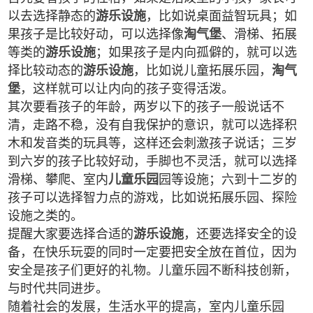
以去选择静态的
游乐设施
，比如说桌面益智玩具；如
果孩子是比较好动，可以选择像
淘气堡
、滑梯、拓展
等类的
游乐设施
；如果孩子是内向孤僻的，就可以选
择比较动态的
游乐设施
，比如说儿童拓展乐园，
淘气
堡
，这样就可以让内向的孩子变得活泼。
其次要看孩子的年龄，两岁以下的孩子一般说话不
清，走路不稳，没有自我保护的意识，就可以选择积
木和发音类的玩具等，这样还会刺激孩子说话；三岁
到六岁的孩子比较好动，手脚也不灵活，就可以选择
滑梯、攀爬、室内
儿童乐园
园等设施；六到十二岁的
孩子可以选择智力点的游戏，比如说拓展乐园、探险
设施之类的。
提醒大家要选择合适的
游乐设施
，还要选择安全的设
备，在快乐玩耍的同时一定要把安全放在首位，因为
安全是孩子们更好的礼物。儿童乐园不断科技创新，
与时代共同进步。
随着社会的发展，生活水平的提高，室内儿童乐园