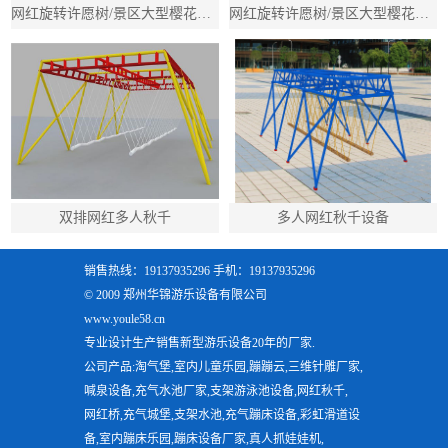
网红旋转许愿树/景区大型樱花树秋千/吊篮多人旋转秋千
网红旋转许愿树/景区大型樱花树秋千/吊篮多人旋转秋千
双排网红多人秋千
多人网红秋千设备
销售热线：19137935296 手机：19137935296
© 2009 郑州华锦游乐设备有限公司
www.youle58.cn
专业设计生产销售新型游乐设备20年的厂家.
公司产品:淘气堡,室内儿童乐园,蹦蹦云,三维针雕厂家,
喊泉设备,充气水池厂家,支架游泳池设备,网红秋千,
网红桥,充气城堡,支架水池,充气蹦床设备,彩虹滑道设
备,室内蹦床乐园,蹦床设备厂家,真人抓娃娃机,