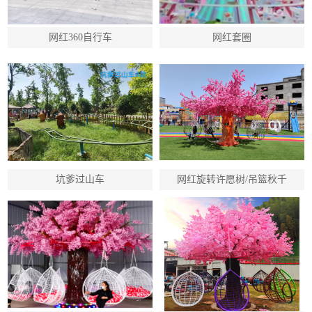
网红360自行车
网红套圈
坑爹过山车
网红旋转许愿树/吊篮秋千