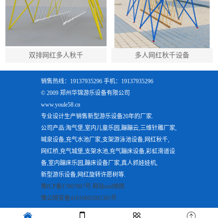
双排网红多人秋千
多人网红秋千设备
销售热线：19137935296 手机：19137935296
© 2009 郑州华锦游乐设备有限公司
www.youle58.cn
专业设计生产销售新型游乐设备20年的厂家.
公司产品:淘气堡,室内儿童乐园,蹦蹦云,三维针雕厂家,
喊泉设备,充气水池厂家,支架游泳池设备,网红秋千,
网红桥,充气城堡,支架水池,充气蹦床设备,彩虹滑道设
备,室内蹦床乐园,蹦床设备厂家,真人抓娃娃机,
新型游乐设备,网红旋转许愿树等.
豫ICP备17007867号
网站xml地图
豫公网安备41019602002385号