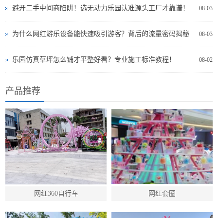
避开二手中间商陷阱！选无动力乐园认准源头工厂才靠谱！
08-03
为什么网红游乐设备能快速吸引游客？背后的流量密码揭秘
08-03
乐园仿真草坪怎么铺才平整好看？专业施工标准教程！
08-02
产品推荐
网红360自行车
网红套圈