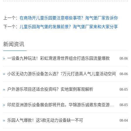
上一个：
在商场开儿童乐园要注意哪些事项？淘气堡厂家告诉你
下一个：
儿童乐园淘气堡的发展前景？淘气堡厂家来和大家分享
新闻资讯
一设备九种玩法！彩虹滑道滑世界组合打造乐园流量爆款
08-06
小区无动力游乐设备怎么选？7万元打造高人气儿童活动空间
08-06
户外游乐项目还适合投资吗？实地案例客观解析
08-05
印尼亚洲游乐设备展会即将开启，华锦游乐诚邀东南亚游乐投资者现场交流
08-05
乐园人气爆款！这5款无动力设备缺一不可
08-04