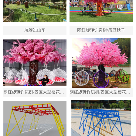
坑爹过山车
网红旋转许愿树/吊篮秋千
网红旋转许愿树/景区大型樱花树秋千/吊篮多人旋转秋千
网红旋转许愿树/景区大型樱花树秋千/吊篮多人旋转秋千