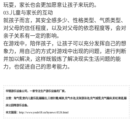
玩耍，家长也会更加愿意让孩子来玩的。
03.儿童与家长的互动
就孩子而言，其安全感多少、性格类型、气质类型、
对父母的信任程度，以及对父母的依恋程度等，会对
亲子关系有一定的影响。
在游戏中，陪伴孩子，让孩子可以充分发挥自己的想
象力，用自己的方式对游戏中出现的问题，进行判断
并加以解决，这样既锻炼了解决现实生活问题的能
力，也促进自己的思考能力。
华锦游乐设备公司，一家专注生产游乐设备的厂家。
主营：淘气堡,室内儿童乐园,蹦蹦云,三维针雕,喊泉,充气水池,支架游泳池,充气城堡,充气蹦床,彩虹滑道,蹦
床公园等游乐设备。
本文链接：
http://www.youle58.cn/hynews/4526.html