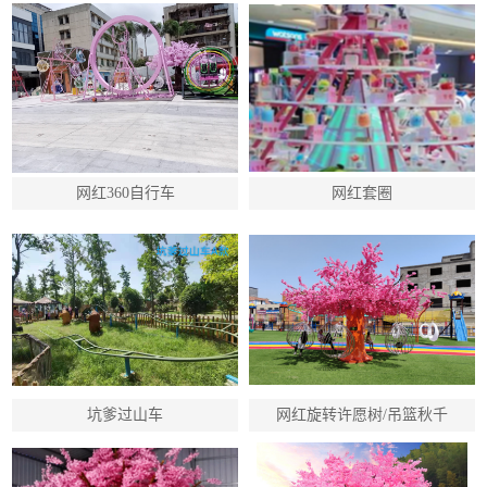
网红360自行车
网红套圈
坑爹过山车
网红旋转许愿树/吊篮秋千