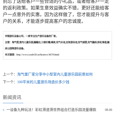
别忘了送给客户一些合适的小礼品，或者给客户一定
的返利政策。如果生意效益确实不错，更好还能给客
户一点意外的实惠。因为这样做了，您才能提升与客
户的关系，才能逐步提高客户的忠诚度。
华锦游乐设备公司，一家专注生产游乐设备的厂家。
主营：淘气堡,室内儿童乐园,蹦蹦云,三维针雕,喊泉,充气水池,支架游泳池,充气城堡,充气蹦床,彩虹滑道,蹦
床公园等游乐设备。
本文链接：
http://www.youle58.cn/hynews/4670.html
上一个：
淘气堡厂家分享中小型室内儿童游乐园前景如何
下一个：
100平米的儿童游乐场造价多少钱
新闻资讯
一设备九种玩法！彩虹滑道滑世界组合打造乐园流量爆款
08-06