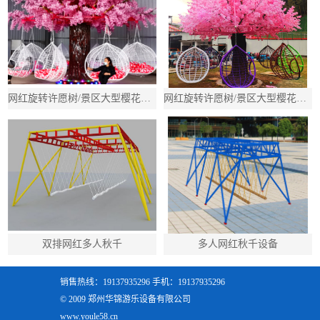
网红旋转许愿树/景区大型樱花树秋千/吊篮多人旋转秋千
网红旋转许愿树/景区大型樱花树秋千/吊篮多人旋转秋千
双排网红多人秋千
多人网红秋千设备
销售热线：19137935296 手机：19137935296
© 2009 郑州华锦游乐设备有限公司
www.youle58.cn