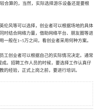
这是比较合算的，当然，实际选择游乐设备还是要根
英伦风等可以选择，创业者可以根据场地的具体
同时结合网络力量，借助网络平台、朋友圈等进
用一般在1~5万之间，看创业者采用何种方案。
员工创业者可以根据自己的实际情况决定。通常
绩拿提成。招聘工作人员的时候，要选择工作认真仔
教的经验，正式上岗之前，要进行培训。