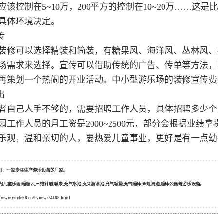
应该控制在5~10万，200平方的控制在10~20万……
具体环境决定。
传
装修可以选择精装和简装，有糖果风、海洋风、丛林风、
场需求来选择。宣传可以借助传统的广告、传单等方法，
再策划一个热闹的开业活动。中小型游乐场的装修宣传费
出
者自己人手不够的，需要招聘工作人员，具体招聘多少个
园工作人员的月工资是2000~2500元，部分会根据业
乐观，温和亲切的人，要热爱儿童事业，更好是有一点幼
司，一家专注生产游乐设备的厂家。
内儿童乐园,蹦蹦云,三维针雕,喊泉,充气水池,支架游泳池,充气城堡,充气蹦床,彩虹滑道,蹦床公园等游乐设备。
//www.youle58.cn/hynews/4688.html