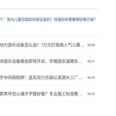
个：
室内儿童乐园如何保证盈利？快速回本需要做好哪方面？
小区无动力游乐设备怎么选？7万元打造高人气儿童活动空间
08-06
印尼亚洲游乐设备展会即将开启，华锦游乐诚邀东南亚游乐投资者现场交流
08-05
避开二手中间商陷阱！选无动力乐园认准源头工厂才靠谱！
08-03
乐园仿真草坪怎么铺才平整好看？专业施工标准教程！
08-02