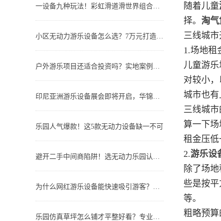
随着儿童
一设备九种玩法！彩虹滑道滑世界组合打造乐园流量爆款
择。
淘气
三线城市
小区无动力游乐设备怎么选？7万元打造高人气儿童活动空间
1.场地租
儿童游乐
户外游乐项目还适合投资吗？实地案例客观解析
对较小，
城市也有
印尼亚洲游乐设备展会即将开启，华锦游乐诚邀东南亚游乐投资者现场交流
三线城市
算一下场
乐园人气爆款！这5款无动力设备缺一不可
租金压低
2.
游乐设
避开二手中间商陷阱！选无动力乐园认准源头工厂才靠谱！
除了场地
些是按平
为什么网红游乐设备能快速吸引游客？背后的流量密码揭秘
等。
粗略预算
乐园仿真草坪怎么铺才平整好看？专业施工标准教程！