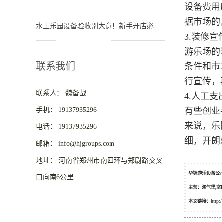
设备费用
据市场的
水上乐园设备验收别大意！新手开店必学的验收标准与细节!
3.装修宣
游乐场的
联系我们
条件和市
行宣传，
联系人： 魏备战
4.人工支
手机： 19137935296
有些创业
来说，乐
电话： 19137935296
细，开朗
邮箱： info@hjgroups.com
地址： 河南省郑州市南四环与郑尉路交叉
华锦游乐设备公
口向南6公里
主营：淘气堡,室
本文链接：
http: