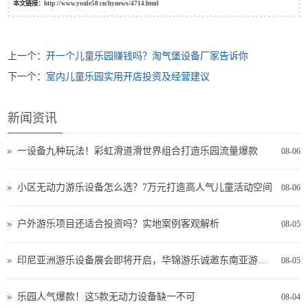
本文链接：
http://www.youle58.cn/hynews/4714.html
上一个：
开一个儿童乐园赚钱吗？淘气堡设备厂家告诉你
下一个：
室内儿童乐园实用开店投资及经营建议
新闻资讯
一设备九种玩法！彩虹滑道滑世界组合打造乐园流量爆款
08-06
小区无动力游乐设备怎么选？7万元打造高人气儿童活动空间
08-06
户外游乐项目还适合投资吗？实地案例客观解析
08-05
印尼亚洲游乐设备展会即将开启，华锦游乐诚邀东南亚游乐投资者现场交流
08-05
乐园人气爆款！这5款无动力设备缺一不可
08-04