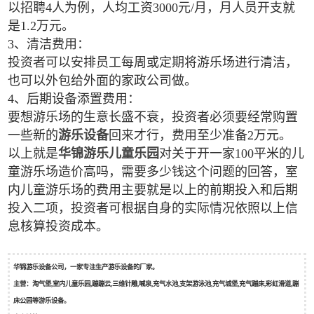
以招聘4人为例，人均工资3000元/月，月人员开支就
是1.2万元。
3、清洁费用：
投资者可以安排员工每周或定期将游乐场进行清洁，
也可以外包给外面的家政公司做。
4、后期设备添置费用：
要想游乐场的生意长盛不衰，投资者必须要经常购置
一些新的
游乐设备
回来才行，费用至少准备2万元。
以上就是
华锦游乐
儿童乐园
对关于开一家100平米的儿
童游乐场造价高吗，需要多少钱这个问题的回答，室
内儿童游乐场的费用主要就是以上的前期投入和后期
投入二项，投资者可根据自身的实际情况依照以上信
息核算投资成本。
华锦游乐设备公司，一家专注生产游乐设备的厂家。
主营：淘气堡,室内儿童乐园,蹦蹦云,三维针雕,喊泉,充气水池,支架游泳池,充气城堡,充气蹦床,彩虹滑道,蹦
床公园等游乐设备。