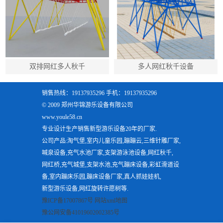
双排网红多人秋千
多人网红秋千设备
销售热线：19137935296 手机：19137935296
© 2009 郑州华锦游乐设备有限公司
www.youle58.cn
专业设计生产销售新型游乐设备20年的厂家.
公司产品:淘气堡,室内儿童乐园,蹦蹦云,三维针雕厂家,
喊泉设备,充气水池厂家,支架游泳池设备,网红秋千,
网红桥,充气城堡,支架水池,充气蹦床设备,彩虹滑道设
备,室内蹦床乐园,蹦床设备厂家,真人抓娃娃机,
新型游乐设备,网红旋转许愿树等.
豫ICP备17007867号
网站xml地图
豫公网安备41019602002385号