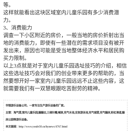
等。
这样就能看出这块区域室内儿童乐园有多少消费潜
力。
3、消费能力
调查一下小区附近的房价，一般当地的房价折射出当
地的消费能力，即使有一些潜在的需求项目没有被开
发出来，原因也可能是受当地整体经济水平和居民购
买力限制。
以上3点就是对于室内儿童乐园选址技巧的介绍，相信
这些选址技巧会对我们的创业带来更多的帮助的，当
然要想开好一家室内儿童乐园远远不止这些内容，这
就需要我们有一双慧眼跟吃苦耐劳的精神。
华锦游乐设备公司，一家专注生产游乐设备的厂家。
主营：淘气堡,室内儿童乐园,蹦蹦云,三维针雕,喊泉,充气水池,支架游泳池,充气城堡,充气蹦床,彩虹滑道,蹦
床公园等游乐设备。
本文链接：
http://www.youle58.cn/hynews/4767.html