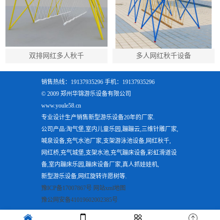
双排网红多人秋千
多人网红秋千设备
销售热线：19137935296 手机：19137935296
© 2009 郑州华锦游乐设备有限公司
www.youle58.cn
专业设计生产销售新型游乐设备20年的厂家.
公司产品:淘气堡,室内儿童乐园,蹦蹦云,三维针雕厂家,
喊泉设备,充气水池厂家,支架游泳池设备,网红秋千,
网红桥,充气城堡,支架水池,充气蹦床设备,彩虹滑道设
备,室内蹦床乐园,蹦床设备厂家,真人抓娃娃机,
新型游乐设备,网红旋转许愿树等.
豫ICP备17007867号
网站xml地图
豫公网安备41019602002385号