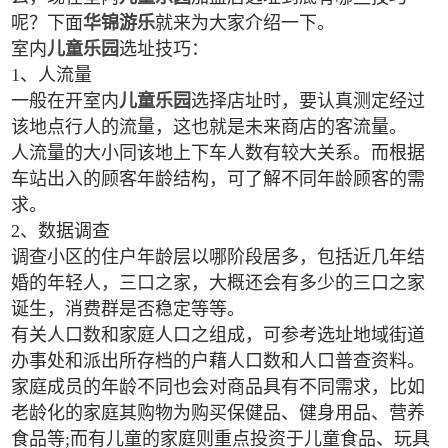
呢？下面
华锦游乐
就来为大家介绍一下。
室内
儿童乐园
选址技巧：
1、人流量
一般在开室内
儿童乐园
选择店址时，要认真测定经过
该地点行人的流量，这也就是未来商店的客流量。
人流量的大小同该地上下车人数有较大关系。而根据
车站出入的顾客年龄结构，可了解不同年龄顾客的需
求。
2、数据调查
调查小区的住户年龄层以哪阶段居多，包括近几年结
婚的年轻人，三口之家，大概还会有多少的三口之家
诞生，消费群是否稳定等等。
有关人口数和家庭人口之组成，可参考选址地域街道
办事处和派出所存档的户藉人口数和人口普查资料。
家庭成员的年龄不同也会对商品具有不同需求，比如
老龄化的家庭其购物为购买保健品、健身用品、营养
食品等;而有儿童的家庭则重点投资于儿童食品、玩具