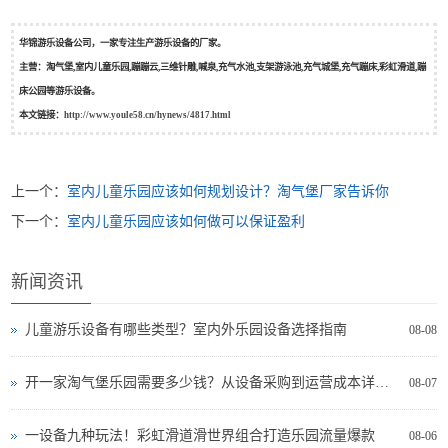
华锦游乐设备公司，一家专注生产游乐设备的厂家。
主营：淘气堡,室内儿童乐园,蹦蹦云,三维针雕,喊泉,充气水池,支架游泳池,充气城堡,充气蹦床,彩虹滑道,蹦
床公园等游乐设备。
本文链接：
http://www.youle58.cn/hynews/4817.html
上一个：
室内儿童乐园应该如何规划设计？淘气堡厂家告诉你
下一个：
室内儿童乐园应该如何做可以保证盈利
新闻资讯
儿童游乐设备有哪些类型？室内外乐园设备选择指南
08-08
开一家淘气堡乐园需要多少钱？从设备采购到运营成本详细分析
08-07
一设备九种玩法！彩虹滑道滑世界组合打造乐园流量爆款
08-06