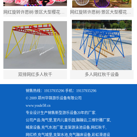
网红旋转许愿树/景区大型樱花树秋千/吊篮多人旋转秋千
网红旋转许愿树/景区大型樱花树秋千/吊篮多人旋转秋千
双排网红多人秋千
多人网红秋千设备
销售热线：19137935296 手机：19137935296
© 2009 郑州华锦游乐设备有限公司
www.youle58.cn
专业设计生产销售新型游乐设备20年的厂家.
公司产品:淘气堡,室内儿童乐园,蹦蹦云,三维针雕厂家,
喊泉设备,充气水池厂家,支架游泳池设备,网红秋千,
网红桥,充气城堡,支架水池,充气蹦床设备,彩虹滑道设