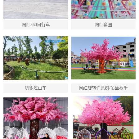
网红360自行车
网红套圈
坑爹过山车
网红旋转许愿树/吊篮秋千