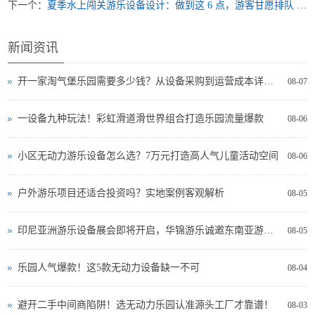
下一个：
夏季水上闯关游乐设备设计：做到这 6 点，游客甘愿排队 2 小时
新闻资讯
开一家淘气堡乐园需要多少钱？从设备采购到运营成本详细分析
08-07
一设备九种玩法！彩虹滑道滑世界组合打造乐园流量爆款
08-06
小区无动力游乐设备怎么选？7万元打造高人气儿童活动空间
08-06
户外游乐项目还适合投资吗？实地案例客观解析
08-05
印尼亚洲游乐设备展会即将开启，华锦游乐诚邀东南亚游乐投资者现场交流
08-05
乐园人气爆款！这5款无动力设备缺一不可
08-04
避开二手中间商陷阱！选无动力乐园认准源头工厂才靠谱！
08-03