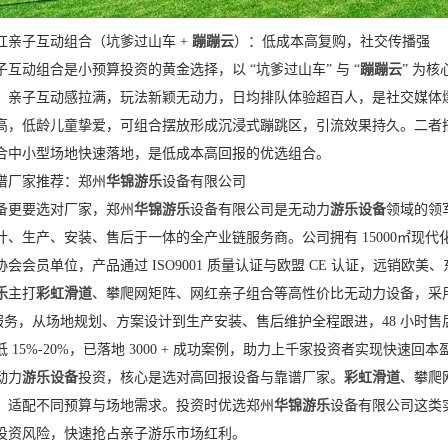
红亲子互动组合（坑爹过山车 +
蹦蹦云
）：低成本高复购，社交传播强
子互动组合是小预算投资的黄金选择，以 “坑爹过山车” 与 “
蹦蹦云
” 为
，亲子互动感拉满，玩法新颖无动力，日均排队体验超百人，是社交媒体
高，低龄儿童挚爱，可组合摆放形成沉浸式蹦跳区，引流效果持久。二者
合中小型场地快速落地，是低成本高回报的优选组合。
谱厂家推荐：郑州
华锦游乐
设备有限公司
备更要选对厂家，郑州
华锦游乐
设备有限公司是无动力
游乐设备
领域的领
、生产、安装、售后于一体的全产业链服务商。公司拥有 15000㎡现代化
会会员单位，产品通过 ISO9001 质量认证与欧盟 CE 认证，远销欧美、
乐
主打
彩虹滑道
、攀爬网矩阵、网红亲子组合等高性价比无动力设备，采用
式服务，从场地规划、方案设计到生产安装、售后维护全程跟进，48 小时售
 15%-20%，已落地 3000 + 成功案例，助力上千家投资者实现快速回本
动力
游乐设备
投资，核心是选对高回报设备与靠谱厂家。
彩虹滑道
、攀爬
，适配不同预算与场地需求。投资时优选郑州
华锦游乐
设备有限公司这类
投资风险，快速抢占亲子游乐市场红利。