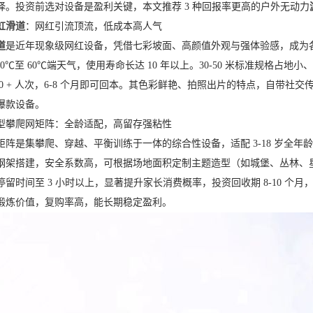
择。投资前选对设备是盈利关键，本文推荐 3 种回报率更高的户外无动力
虹滑道
：网红引流顶流，低成本高人气
道
是近年现象级网红设备，凭借七彩坡面、高颜值外观与强体验感，成为各
 30℃至 60℃端天气，使用寿命长达 10 年以上。30-50 米标准规
300 + 人次，6-8 个月即可回本。其色彩鲜艳、拍照出片的特点，自带
爆款设备。
型攀爬网矩阵：全龄适配，高留存强粘性
矩阵是集攀爬、穿越、平衡训练于一体的综合性设备，适配 3-18 岁全
钢架搭建，安全系数高，可根据场地面积定制主题造型（如城堡、丛林、
留时间至 3 小时以上，显著提升家长消费概率，投资回收期 8-10 个
锻炼价值，复购率高，能长期稳定盈利。