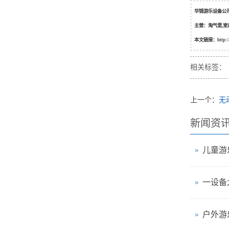
华锦游乐设备公
主营：淘气堡,室
本文链接：
http:
相关标签：
上一个：
无
新闻资
儿童游
户外游