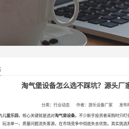
态
淘气堡设备怎么选不踩坑？源头厂
分类：
行业动态
作者：
游乐设备厂家
发布时间
内
儿童乐园
，核心关键就是选对
淘气堡
设备
。不少新手投资者采购时只盯
、玩法单一、质量问题流失客源，在市场竞争中彻底失去优势。其实挑选