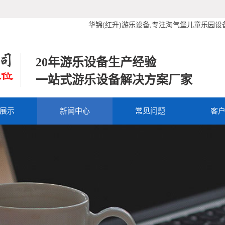
华锦(红升)游乐设备,专注淘气堡儿童乐园设备,网红旋转
20年游乐设备生产经验
一站式游乐设备解决方案厂家
展示
新闻中心
常见问题
客