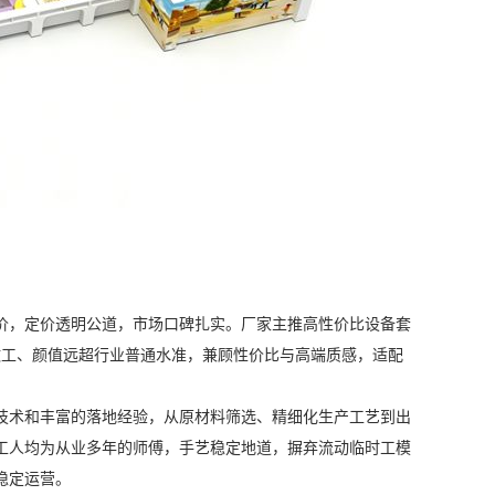
价，定价透明公道，市场口碑扎实。厂家主推高性价比设备套
、做工、颜值远超行业普通水准，兼顾性价比与高端质感，适配
产技术和丰富的落地经验，从原材料筛选、精细化生产工艺到出
工人均为从业多年的师傅，手艺稳定地道，摒弃流动临时工模
稳定运营。