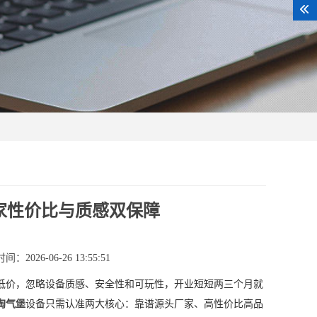
家性价比与质感双保障
：2026-06-26 13:55:51
低价，忽略设备质感、安全性和可玩性，开业短短两三个月就
淘气堡
设备只需认准两大核心：靠谱源头厂家、高性价比高品