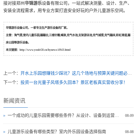
接对接郑州
华锦游乐
设备有限公司，一站式解决测量、设计、生产、
安装全流程需求，用专业方案打造安全好玩的户外儿童游乐空间。
华锦游乐设备公司，一家专注生产游乐设备的厂家。
主营：淘气堡,室内儿童乐园,蹦蹦云,三维针雕,喊泉,充气水池,支架游泳池,充气城堡,充气蹦床,彩虹滑道,蹦
床公园等游乐设备。
本文链接：
http://www.youle58.cn/hynews/4943.html
上一个：
开水上乐园想赚钱少踩坑？这几个场地与预算关键问题必须理清！
下一个：
投资一台光量子风塔多久回本？景区老板真实营收分享！
新闻资讯
一个成功的儿童乐园需要哪些条件？从设计、设备到运营全面解析
08-09
儿童游乐设备有哪些类型？室内外乐园设备选择指南
08-08