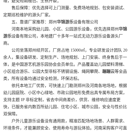
理，避免短期褪色、生锈开裂；
售后保障：优先选择可上门测量、免费场地规划、包安装调试、
定期巡检维护的源头厂家。
五、靠谱厂家推荐：郑州
华锦游乐
设备有限公司
河南本地采购幼儿园、小区、公园游乐设备，优先选择郑州
华锦
游乐
设备有限公司，本地建厂十多年一站式无动力游乐设备源头厂
商。
公司坐落郑州经开区，厂房占地 15000㎡，专业研发设计团队 20
余人，集设备研发、定制生产、场地规划、上门安装、终身售后于一
体，是中国游艺机游乐园协会会员单位。产品覆盖幼儿园塑料滑梯、
小区组合游乐、公园大型非标不锈钢设施、绳网攀爬、
蹦蹦云
等全品
类，所有设备均通过安全检测，环保达标。
依托本地工厂优势，可快速上门勘测郑州及河南各地场地，根据
幼儿园庭院、小区中心绿地、市政公园地形免费出具专属布局方案，
支持主题 IP 非标定制，省去中间商差价，供货、维修响应速度更
快，已服务省内数百所幼儿园、住宅小区、城市公园，安全与性价比
双保障。
户外儿童游乐设备没有通用款，精准匹配场地场景、人群需求、
环境条件，才能兼顾安全、使用寿命与游玩体验。河南采购客户可直