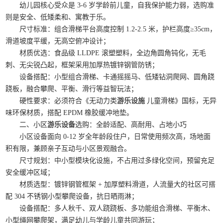
幼儿园核心受众是 3-6 岁学龄前儿童，自我保护能力弱，选购准
则是安全、低矮柔和、寓教于乐。
尺寸标准：组合滑梯平台高度控制 1.2-2.5 米，护栏高度≥35cm，
滑道坡度平缓，无高空俯冲设计；
材质优选：食品级 LLDPE 滚塑塑料，全边角圆角钝化，无毛
刺、无尖锐凸起，框架采用加厚热镀锌钢管防锈；
设备搭配：小型组合滑梯、卡通摇摇马、低矮钻洞爬网、圆角跷
跷板，融合攀爬、平衡、滑行等益智玩法；
硬性要求：必须符合《无动力类
游乐设施
儿童滑梯》国标，无异
味环保材质，搭配 EPDM 橡胶缓冲地垫。
二、小区
游乐设备
选购：全龄适配、高耐用、占地小巧
小区设备面向 0-12 岁全年龄段住户，日常使用频次高，场地面
积有限，兼顾亲子互动与小区景观融合。
尺寸规划：中小型模块化设施，不占用过多绿化空间，预留充足
安全缓冲区域；
材质选型：镀锌钢管框架 + 加厚塑料滑道，人流量大的社区可搭
配 304 不锈钢小型攀爬设备，抗日晒雨淋；
设备搭配：多人秋千、双人跷跷板、多功能组合滑梯、平衡木、
小型绳网攀爬架，满足幼儿与学龄儿童共同游玩；