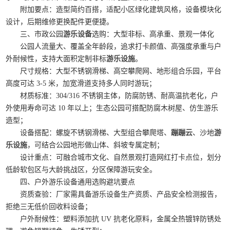
附加要点：造型简约百搭，适配小区绿化建筑风格，设备模块化
设计，后期维修更换配件更便捷。
三、市政公园
游乐设备
选购：大型非标、高承重、景观一体化
公园人流量大、覆盖全年龄段，追求打卡颜值、高强度承重与户
外耐候性，支持大面积定制非标
游乐设施
。
尺寸规格：大型不锈钢滑梯、高空攀爬网、地形组合乐园，平台
高度可达 3-5 米，加宽滑道支持多人同时游玩；
材质标准：304/316 不锈钢主体，防腐防锈、耐高温抗老化，户
外使用寿命可达 10 年以上；生态公园可搭配防腐木树屋、仿生游乐
造型；
设备搭配：螺旋不锈钢滑梯、大型组合攀爬塔、
蹦蹦云
、沙地
游
乐设施
，可结合公园地形做山体、斜坡专属定制；
设计重点：可融合城市文化、自然景观打造网红打卡点位，划分
低龄软包区与大龄挑战区，分区保障游玩安全。
四、户外游乐设备通用选购避坑要点
资质查验：厂家需具备游乐设备生产资质、产品安全检测报告，
拒绝三无低价回收料设备；
户外耐候性：塑料添加抗 UV 抗老化原料，金属全热镀锌防锈处