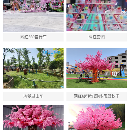
网红360自行车
网红套圈
坑爹过山车
网红旋转许愿树/吊篮秋千