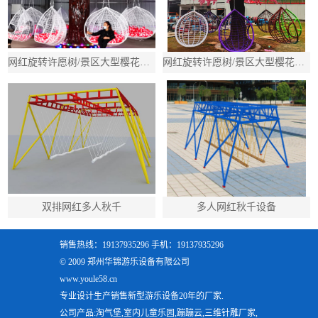
网红旋转许愿树/景区大型樱花树秋千/吊篮多人旋转秋千
网红旋转许愿树/景区大型樱花树秋千/吊篮多人旋转秋千
双排网红多人秋千
多人网红秋千设备
销售热线：19137935296 手机：19137935296
© 2009 郑州华锦游乐设备有限公司
www.youle58.cn
专业设计生产销售新型游乐设备20年的厂家.
公司产品:淘气堡,室内儿童乐园,蹦蹦云,三维针雕厂家,