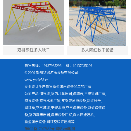
双排网红多人秋千
多人网红秋千设备
销售热线：19137935296 手机：19137935296
© 2009 郑州华锦游乐设备有限公司
www.youle58.cn
专业设计生产销售新型游乐设备20年的厂家.
公司产品:淘气堡,室内儿童乐园,蹦蹦云,三维针雕厂家,
喊泉设备,充气水池厂家,支架游泳池设备,网红秋千,
网红桥,充气城堡,支架水池,充气蹦床设备,彩虹滑道设
备,室内蹦床乐园,蹦床设备厂家,真人抓娃娃机,
新型游乐设备,网红旋转许愿树等.
豫ICP备17007867号
网站xml地图