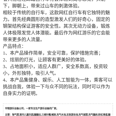
下，脚朝上，带来过山车的刺激体验。
相较于传统的自行车，这款网红自行车有它独特的魅
力。首先经典圆形的造型激发人们的好奇心，固定的
钢架结构保证游客的安全性。其次无动力设备，锻炼
人体极限发觉人体潜能。最后作为网红游乐的它会能
带来更多的人流量。
产品特点：
1、本产品操作简单，安全可靠，保护措施完善；
2、炫丽的灯光，让顾客有更美好的体验。
3、占地面积小，适应人群广，安全系数高，投资较
小，外形独特，吸引人气。
4、本产品集健身、娱乐、人工智能为一体，乘客可以
挑战自我，体验一下与众不同的玩法，同时可以作为
自身实力的证明。
华锦游乐设备公司，一家专注生产游乐设备的厂家。
主营：淘气堡,室内儿童乐园,蹦蹦云,三维针雕,喊泉,充气水池,支架游泳池,充气城堡,充气蹦床,彩虹滑道,蹦