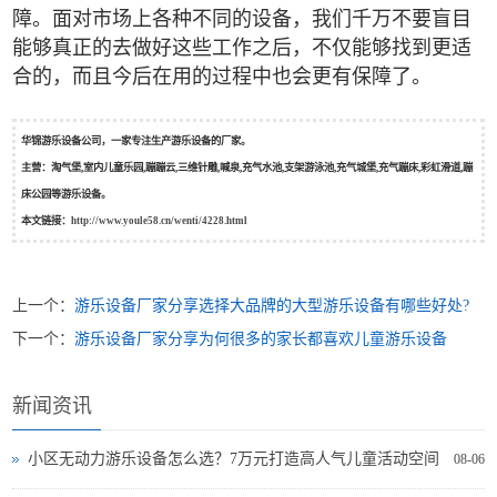
障。面对市场上各种不同的设备，我们千万不要盲目
能够真正的去做好这些工作之后，不仅能够找到更适
合的，而且今后在用的过程中也会更有保障了。
华锦游乐设备公司，一家专注生产游乐设备的厂家。
主营：淘气堡,室内儿童乐园,蹦蹦云,三维针雕,喊泉,充气水池,支架游泳池,充气城堡,充气蹦床,彩虹滑道,蹦
床公园等游乐设备。
本文链接：
http://www.youle58.cn/wenti/4228.html
上一个：
游乐设备厂家分享选择大品牌的大型游乐设备有哪些好处?
下一个：
游乐设备厂家分享为何很多的家长都喜欢儿童游乐设备
新闻资讯
小区无动力游乐设备怎么选？7万元打造高人气儿童活动空间
08-06