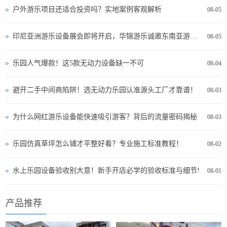
户外游乐项目还适合投资吗？实地案例客观解析
08-05
印尼亚洲游乐设备展会即将开启，华锦游乐诚邀东南亚游乐投资者现场交流
08-05
乐园人气爆款！这5款无动力设备缺一不可
08-04
避开二手中间商陷阱！选无动力乐园认准源头工厂才靠谱！
08-03
为什么网红游乐设备能快速吸引游客？背后的流量密码揭秘
08-03
乐园仿真草坪怎么铺才平整好看？专业施工标准教程！
08-02
水上乐园设备验收别大意！新手开店必学的验收标准与细节!
08-01
产品推荐