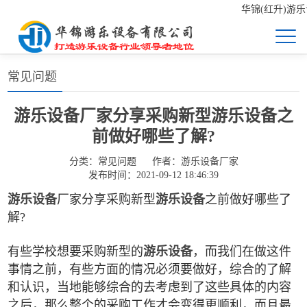
华锦(红升)游乐设
首页
>>
常见问题
常见问题
游乐设备厂家分享采购新型游乐设备之
前做好哪些了解?
分类：
常见问题
作者：
游乐设备厂家
发布时间：2021-09-12 18:46:39
游乐设备
厂家分享采购新型
游乐设备
之前做好哪些了
解?
有些学校想要采购新型的
游乐设备
，而我们在做这件
事情之前，有些方面的情况必须要做好，综合的了解
和认识，当地能够综合的去考虑到了这些具体的内容
之后，那么整个的采购工作才会变得更顺利，而且最