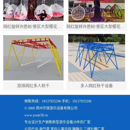
网红旋转许愿树/景区大型樱花树秋千/吊篮多人旋转秋千
网红旋转许愿树/景区大型樱花树秋千/吊篮多人旋转秋千
双排网红多人秋千
多人网红秋千设备
销售热线：19137935296 手机：19137935296
© 2009 郑州华锦游乐设备有限公司
www.youle58.cn
专业设计生产销售新型游乐设备20年的厂家.
公司产品:淘气堡,室内儿童乐园,蹦蹦云,三维针雕厂家,