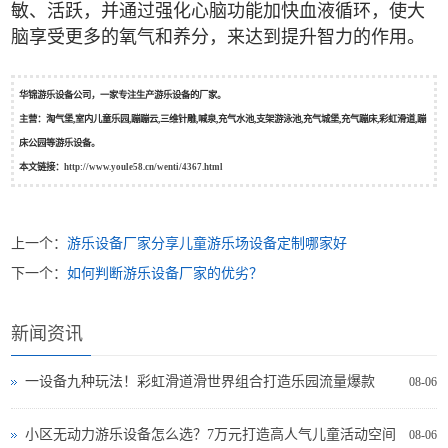
敏、活跃，并通过强化心脑功能加快血液循环，使大
脑享受更多的氧气和养分，来达到提升智力的作用。
华锦游乐设备公司，一家专注生产游乐设备的厂家。
主营：淘气堡,室内儿童乐园,蹦蹦云,三维针雕,喊泉,充气水池,支架游泳池,充气城堡,充气蹦床,彩虹滑道,蹦
床公园等游乐设备。
本文链接：
http://www.youle58.cn/wenti/4367.html
上一个：
游乐设备厂家分享儿童游乐场设备定制哪家好
下一个：
如何判断游乐设备厂家的优劣？
新闻资讯
一设备九种玩法！彩虹滑道滑世界组合打造乐园流量爆款
08-06
小区无动力游乐设备怎么选？7万元打造高人气儿童活动空间
08-06