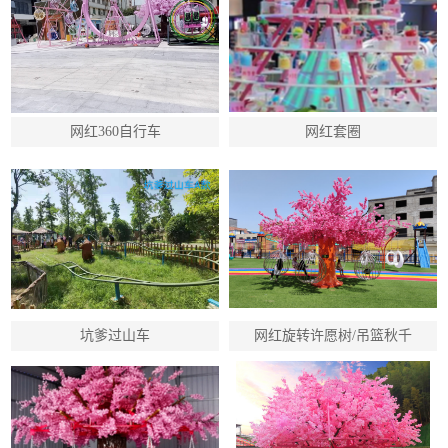
网红360自行车
网红套圈
坑爹过山车
网红旋转许愿树/吊篮秋千