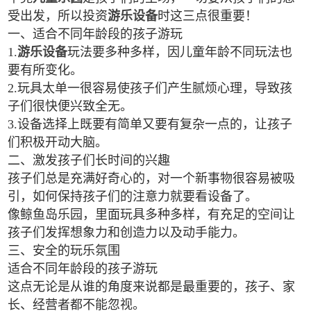
受出发，所以投资
游乐设备
时这三点很重要！
一、适合不同年龄段的孩子游玩
1.
游乐设备
玩法要多种多样，因儿童年龄不同玩法也
要有所变化。
2.玩具太单一很容易使孩子们产生腻烦心理，导致孩
子们很快便兴致全无。
3.设备选择上既要有简单又要有复杂一点的，让孩子
们积极开动大脑。
二、激发孩子们长时间的兴趣
孩子们总是充满好奇心的，对一个新事物很容易被吸
引，如何保持孩子们的注意力就要看设备了。
像鲸鱼岛乐园，里面玩具多种多样，有充足的空间让
孩子们发挥想象力和创造力以及动手能力。
三、安全的玩乐氛围
适合不同年龄段的孩子游玩
这点无论是从谁的角度来说都是最重要的，孩子、家
长、经营者都不能忽视。