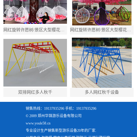
网红旋转许愿树/景区大型樱花树秋千/吊篮多人旋转秋千
网红旋转许愿树/景区大型樱花树秋千/吊篮多人旋转秋千
双排网红多人秋千
多人网红秋千设备
销售热线：19137935296 手机：19137935296
© 2009 郑州华锦游乐设备有限公司
www.youle58.cn
专业设计生产销售新型游乐设备20年的厂家.