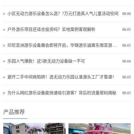
小区无动力游乐设备怎么选？7万元打造高人气儿童活动空间
08-06
户外游乐项目还适合投资吗？实地案例客观解析
08-05
印尼亚洲游乐设备展会即将开启，华锦游乐诚邀东南亚游乐投资者现场交流
08-05
乐园人气爆款！这5款无动力设备缺一不可
08-04
避开二手中间商陷阱！选无动力乐园认准源头工厂才靠谱！
08-03
为什么网红游乐设备能快速吸引游客？背后的流量密码揭秘
08-03
产品推荐