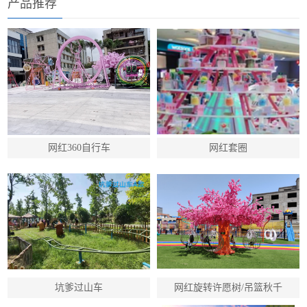
产品推荐
网红360自行车
网红套圈
坑爹过山车
网红旋转许愿树/吊篮秋千