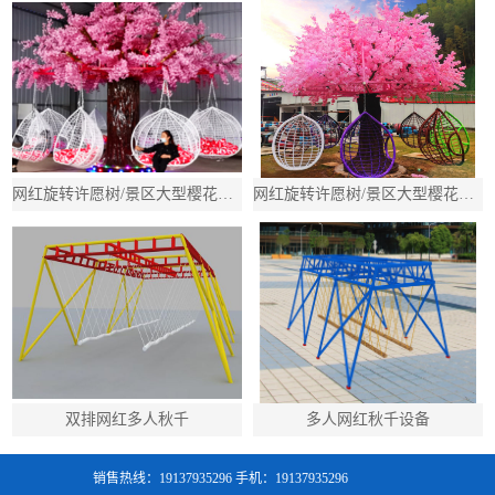
网红旋转许愿树/景区大型樱花树秋千/吊篮多人旋转秋千
网红旋转许愿树/景区大型樱花树秋千/吊篮多人旋转秋千
双排网红多人秋千
多人网红秋千设备
销售热线：19137935296 手机：19137935296