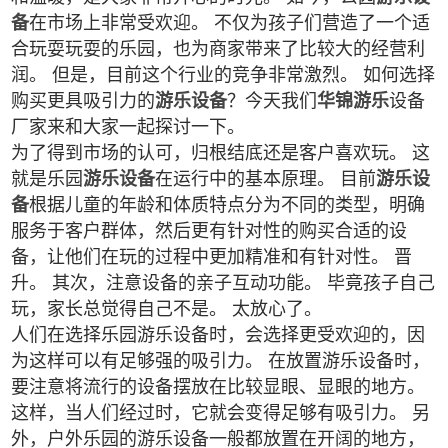
备
在市场上非常受欢迎。 不仅为孩子们营造了一个适
合玩耍玩耍的乐园，也为商家带来了比较大的经营利
润。 但是，目前这个行业的竞争非常激烈。 如何选择
购买更具吸引力的
游乐设备
？今天我们
华锦游乐
设备
厂家来和大家一起探讨一下。
为了得到市场的认可，归根结底还是客户喜欢玩。 这
就是乐园
游乐设备
在运行中的基本原理。 目前
游乐设
备
根据儿童的年龄和体质特点分为不同的类型，明确
服务于客户群体，然后更有针对性的购买合适的设
备，让他们在玩的过程中更加精准和有针对性。 晋
升。 其次，注意设备的亲子互动功能。 毕竟孩子自己
玩，家长总觉得自己不是。 太放心了。
人们在选择乐园游乐设备时，会选择更受欢迎的，因
为这样可以有足够强的吸引力。 在放置游乐设备时，
要注意将流行的设备摆放在比较显眼、显眼的地方。
这样，当人们经过时，它就会变得足够有吸引力。 另
外，户外乐园的游乐设备一般都放置在开阔的地方，