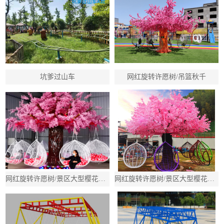
坑爹过山车
网红旋转许愿树/吊篮秋千
网红旋转许愿树/景区大型樱花树秋千/吊篮多人旋转秋千
网红旋转许愿树/景区大型樱花树秋千/吊篮多人旋转秋千