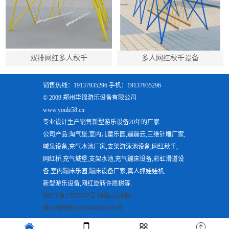
双排网红多人秋千
多人网红秋千设备
销售热线：19137935296 手机：19137935296
© 2009 郑州华锦游乐设备有限公司
www.youle58.cn
专业设计生产销售新型游乐设备20年的厂家.
公司产品:淘气堡,室内儿童乐园,蹦蹦云,三维针雕厂家,
喊泉设备,充气水池厂家,支架游泳池设备,网红秋千,
网红桥,充气城堡,支架水池,充气蹦床设备,彩虹滑道设
备,室内蹦床乐园,蹦床设备厂家,真人抓娃娃机,
新型游乐设备,网红旋转许愿树等.
豫ICP备17007867号
网站xml地图
豫公网安备41019602002385号