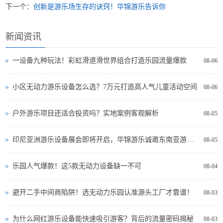
下一个：
创新是游乐场生存的诀窍！华锦游乐告诉你
新闻资讯
一设备九种玩法！彩虹滑道滑世界组合打造乐园流量爆款
08-06
小区无动力游乐设备怎么选？7万元打造高人气儿童活动空间
08-06
户外游乐项目还适合投资吗？实地案例客观解析
08-05
印尼亚洲游乐设备展会即将开启，华锦游乐诚邀东南亚游乐投资者现场交流
08-05
乐园人气爆款！这5款无动力设备缺一不可
08-04
避开二手中间商陷阱！选无动力乐园认准源头工厂才靠谱！
08-03
为什么网红游乐设备能快速吸引游客？背后的流量密码揭秘
08-03