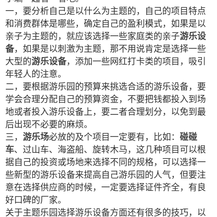
一，要分析自己是以什么为主题的，自己的项目特点
和消费群体是哪些，确定自己的盈利模式，如果是以
亲子为主题的，就应该选择一些家庭类的亲子
游乐设
备
，如果是以刺激为主题，那不用说肯定是选择一些
大型的
游乐设备
，添加一些网红打卡类的项目，吸引
年轻人的注意。
二，要根据游乐园的预算来挑选合适的游乐设备，要
学会合理分配自己的预算资金，不要把钱都投入到场
地或者投入游乐设备上，要二者合理划分，以免到最
后出现不必要的麻烦。
三，
游乐场
必放的及个项目一定要有，比如：
碰碰
车
、过山车、海盗船、旋转木马，这几种项目可以根
据自己的投资或场地来选择不同的规格，可以选择一
些新型的游乐设备来提高自己游乐园的人气，但要注
意在选择供应商的时候，一定要选择证件齐全，有良
好口碑的厂家。
关于主题乐园选择游乐设备方面还有很多的技巧，以