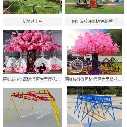
坑爹过山车
网红旋转许愿树/吊篮秋千
网红旋转许愿树/景区大型樱花树秋千/吊篮多人旋转秋千
网红旋转许愿树/景区大型樱花树秋千/吊篮多人旋转秋千