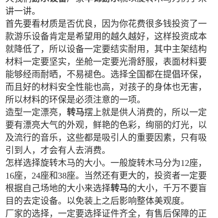
讲一讲。
首先要看材质是否优良，因为你花费很多钱投资了一
款游乐设备肯定是希望用的越久越好，这样投资成本
就降低了，所以设备一定要结实耐用，其中主架结构
材料一定要坚实，坐舱一定要光滑舒服，表面材料要
能够经雨耐晒，不易褪色。选择全国都在提倡环保，
而且好的材料安全性能也高，对孩子的身体也无害，
所以材料的环保是必须注意的一项。
造型一定漂亮，
转马
摆上就是供人消费的，所以一定
要有漂亮大气的外观，鲜艳的色彩，绚丽的灯光，以
及流行的音乐，这些都是吸引人的重要因素，只有吸
引到人，才会有人去消费。
怎样选择旋转木马的大小。一般旋转木马分为12座，
16座，24座和38座。当然还有更大的，投资者一定要
根据自己场地的大小来选择
转马
的大小，千万不要盲
目的去定设备。以免装上之后影响整体美观度。
厂家的选择，一定要选择证件齐全，有售后保障的正