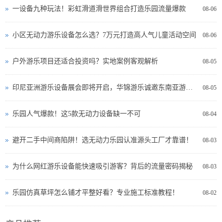
一设备九种玩法！彩虹滑道滑世界组合打造乐园流量爆款
08-06
小区无动力游乐设备怎么选？7万元打造高人气儿童活动空间
08-06
户外游乐项目还适合投资吗？实地案例客观解析
08-05
印尼亚洲游乐设备展会即将开启，华锦游乐诚邀东南亚游乐投资者现场交流
08-05
乐园人气爆款！这5款无动力设备缺一不可
08-04
避开二手中间商陷阱！选无动力乐园认准源头工厂才靠谱！
08-03
为什么网红游乐设备能快速吸引游客？背后的流量密码揭秘
08-03
乐园仿真草坪怎么铺才平整好看？专业施工标准教程！
08-02