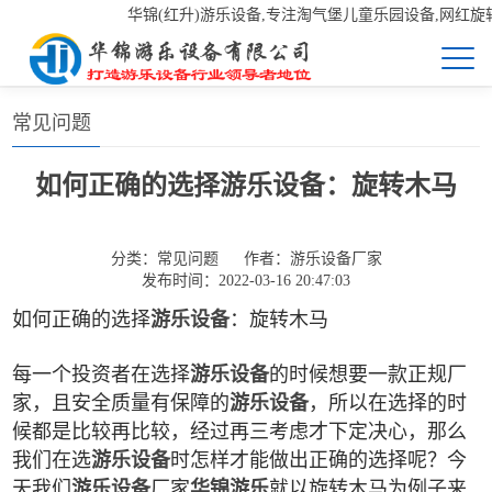
华锦(红升)游乐设备,专注淘气堡儿童乐园设备,网红旋转
首页
>>
常见问题
常见问题
如何正确的选择游乐设备：旋转木马
分类：
常见问题
作者：
游乐设备厂家
发布时间：2022-03-16 20:47:03
如何正确的选择
游乐设备
：旋转木马
每一个投资者在选择
游乐设备
的时候想要一款正规厂
家，且安全质量有保障的
游乐设备
，所以在选择的时
候都是比较再比较，经过再三考虑才下定决心，那么
我们在选
游乐设备
时怎样才能做出正确的选择呢？今
天我们
游乐设备
厂家
华锦游乐
就以旋转木马为例子来