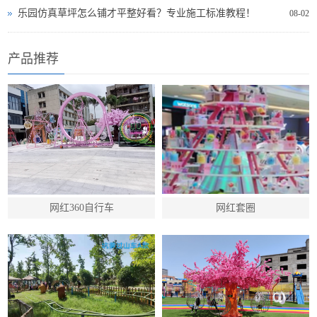
乐园仿真草坪怎么铺才平整好看？专业施工标准教程！
08-02
产品推荐
网红360自行车
网红套圈