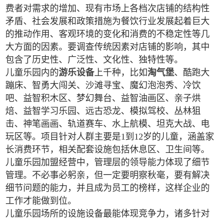
费者对需求的增加、现有市场上各档次店铺的结构性
矛盾、社会发展和政策措施为餐饮行业发展起着巨大
的推动作用、客观环境的变化和消费的不稳定性等几
大方面的因素。要调查传统因素对店铺的影响，其中
包含了历史性、广泛性、文化性、独特性等。
儿童乐园内的
游乐设备
上千种，比如
淘气堡
、酷跑大
蹦床、智勇大闯关、沙滩寻宝、魔幻泡泡秀、冷饮
吧、益智积木区、梦幻舞台、益智油画区、亲子烘
焙、益智学习乐园、远古恐龙、模拟驾校、丛林狙
击、神笔画画、轨道赛车、水上航模、坦克大战、电
玩区等。项目针对人群主要是1到12岁的儿童，涵盖家
长消费环节，相关配套设施包括休息区、卫生间等。
儿童乐园加盟经营中，管理层的领导能力体现了细节
管理。不必事必躬亲，但一定要明察秋毫，要有解决
细节问题的能力，并且成为员工的榜样，这样企业的
工作才能做到位。
儿童乐园场所的设施设备最能体现竞争力，诸多针对