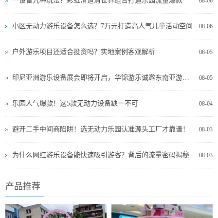
一设备九种玩法！彩虹滑道滑世界组合打造乐园流量爆款
08-06
小区无动力游乐设备怎么选？7万元打造高人气儿童活动空间
08-06
户外游乐项目还适合投资吗？实地案例客观解析
08-05
印尼亚洲游乐设备展会即将开启，华锦游乐诚邀东南亚游乐投资者现场交流
08-05
乐园人气爆款！这5款无动力设备缺一不可
08-04
避开二手中间商陷阱！选无动力乐园认准源头工厂才靠谱！
08-03
为什么网红游乐设备能快速吸引游客？背后的流量密码揭秘
08-03
产品推荐