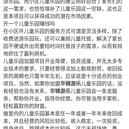
游乐园。而小区儿童乐园的建立刚好迎合了家长们的
这一需求，也恰恰填补了儿童乐园这一空缺，这也正
是本项目可以获得成功的潜在市场因素。
开一个儿童乐园赚钱吗
在小区开儿童乐园的服务方式可谓是灵活多样，除了
收费进游乐园玩，还可以兼顾儿童托管，解决了家长
因不便或外出而要短时间托管孩子的需求，从而有效
地抓住了赢利商机。
儿童乐园加盟项目开业简便，投资适度，并无太多专
业技术的要求，只要经营得法加上勤恳耐劳，收回投
资的周期也只需半年左右，应该说是十分适合的创业
项目。当然，如果你加盟
华锦游乐
儿童乐园的话，没
有经验也没有关系，
华锦游乐
儿童乐园会一条龙服
务，帮助你开业，指导你经营。你尽管当甩手掌柜，
轻松赢取你的财富。
做室内的儿童乐园基本是在一年或者一年半来收回成
本，并且经营的风险比较低，收入稳定，一次投资，
终身收益，管理成本也比较低。这个无视场地，季