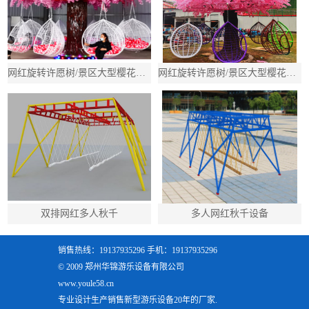
网红旋转许愿树/景区大型樱花树秋千/吊篮多人旋转秋千
网红旋转许愿树/景区大型樱花树秋千/吊篮多人旋转秋千
双排网红多人秋千
多人网红秋千设备
销售热线：19137935296 手机：19137935296
© 2009 郑州华锦游乐设备有限公司
www.youle58.cn
专业设计生产销售新型游乐设备20年的厂家.