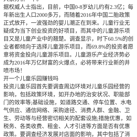
据权威人士指出，目前，中国0-8岁幼儿约有2.3亿；每
年新出生人口2000多万，而随着2016年中国二胎政策
正式放开，一波强劲的婴儿潮正在到来。儿童行业无
疑成为当下创业投资的好项目，而其中的儿童游乐项
目又是儿童产业中的翘楚。调查显示，时下60.5%的创
业者都倾向于选择儿童游乐项目，而69.8%的投资者愿
意将资金投向儿童游乐项目。儿童游乐产业经济势必
成为2016年万亿财富的火爆点，必将带来行业新的井
喷市场！
开一个儿童乐园赚钱吗
投资儿童乐园首先要调查周边环境对儿童乐园经营的
影响，包括政策环境，如开办地的治安状况、职能部
门的效率等;基础设施，如道路交通、停车位置、水电
气供应、通信网络、采购途径、消费人群、金融、卫
生、劳动等与经营密切相关的配套设施;措施优惠，如
税务、各类收费、租金、人才引进等方面是否有优惠
政策。要调查经济发展对店面的影响，其中包括了消