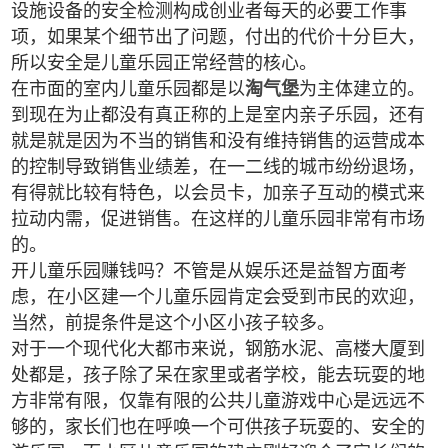
设施设备的安全检测构成创业者每天的必要工作事
项，如果某个细节出了问题，付出的代价十分巨大，
所以安全是儿童乐园正常经营的核心。
在市面的室内儿童乐园都是以
淘气堡
为主体建立的。
到现在为止都没有真正称的上是室内亲子乐园，还有
就是就是因为不当的销售和没有维持销售的运营成本
的控制导致销售业绩差，在一二线的城市纷纷退场，
有得就比较有特色，以会员卡，加亲子互动的模式来
拉动内需，促进销售。在这样的儿童乐园非常有市场
的。
开儿童乐园赚钱吗？不管是从娱乐还是益智方面考
虑，在小区建一个儿童乐园肯定会受到市民的欢迎，
当然，前提条件是这个小区小孩子较多。
对于一个现代化大都市来说，钢筋水泥、高楼大厦到
处都是，孩子除了呆在家里或者学校，能去玩耍的地
方非常有限，仅靠有限的公共儿童游戏中心是远远不
够的，家长们也在呼唤一个可供孩子玩耍的、安全的