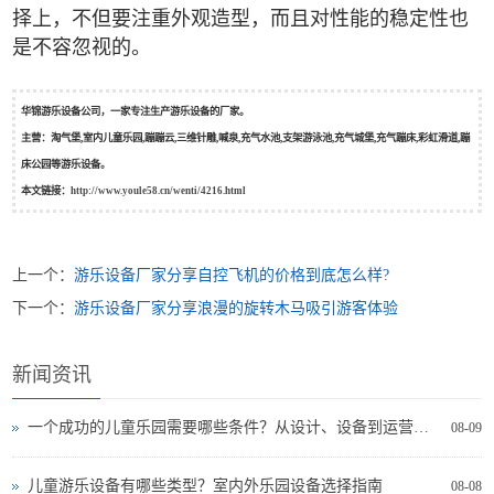
择上，不但要注重外观造型，而且对性能的稳定性也
是不容忽视的。
华锦游乐设备公司，一家专注生产游乐设备的厂家。
主营：淘气堡,室内儿童乐园,蹦蹦云,三维针雕,喊泉,充气水池,支架游泳池,充气城堡,充气蹦床,彩虹滑道,蹦
床公园等游乐设备。
本文链接：
http://www.youle58.cn/wenti/4216.html
上一个：
游乐设备厂家分享自控飞机的价格到底怎么样?
下一个：
游乐设备厂家分享浪漫的旋转木马吸引游客体验
新闻资讯
一个成功的儿童乐园需要哪些条件？从设计、设备到运营全面解析
08-09
儿童游乐设备有哪些类型？室内外乐园设备选择指南
08-08