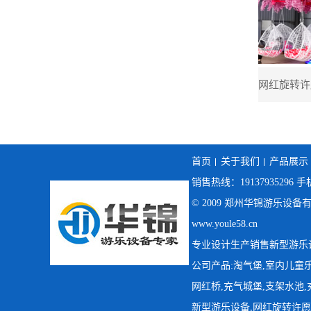
首页
关于我们
产品展示
销售热线：19137935296 手机
© 2009 郑州华锦游乐设备
www.youle58.cn
专业设计生产销售新型游乐设
公司产品:淘气堡,室内儿童乐
网红桥,充气城堡,支架水池
新型游乐设备,网红旋转许愿