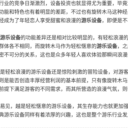
行业的竞争日渐激烈，设备投资也就显得尤为重要，毕竟
功能和特色也有着明显的差距，不过也有旋转木马这种经
经成为了年轻恋人享受甜蜜和浪漫的
游乐设备
，即便是不
游乐设备
的功能差异还是相对比较明显的，有轻松浪漫
群体各不相同，而旋转木马作为轻松惬意的
游乐设备
，之
密不可分的关系，这也是众多年轻人喜欢体验那瞬间浪漫
松浪漫的游乐设备还是惊险刺激的冒险设备，对游客
则是能否创造丰厚经营利润的基本前提，只有像旋转木马
前提下满足游客的不同需求，而其所营造的浪漫气氛，则
，越是轻松惬意的游乐设备，其生存能力也就更加强
典游乐设备同样有着浓厚的兴趣，这也是整个游乐行业发