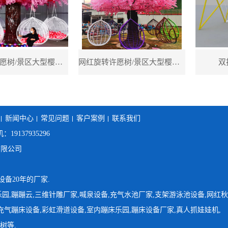
网红旋转许愿树/景区大型樱花树秋千/吊篮多人旋转秋千
网红旋转许愿树/景区大型樱花树秋千/吊篮多人旋转秋千
双
新闻中心
常见问题
客户案例
联系我们
：19137935296
有限公司
备20年的厂家.
园,蹦蹦云,三维针雕厂家,喊泉设备,充气水池厂家,支架游泳池设备,网红秋
,充气蹦床设备,彩虹滑道设备,室内蹦床乐园,蹦床设备厂家,真人抓娃娃机,
树等.