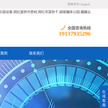
简体中文
English
,网红旋转许愿树,网红吊篮秋千,超级蹦床公园,蹦蹦云,人工喊泉,彩虹滑梯
全国咨询热线
19137935296
户案例
联系我们
在
线
客
服