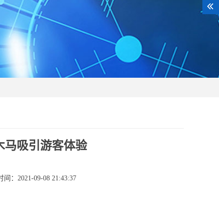
木马吸引游客体验
：2021-09-08 21:43:37