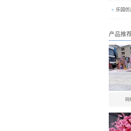
产品推
网