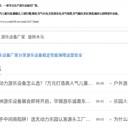
司，一家专注生产游乐设备的厂家。
内儿童乐园,蹦蹦云,三维针雕,喊泉,充气水池,支架游泳池,充气城堡,充气蹦床,彩虹滑道,蹦床公园等游乐设备。
//www.youle58.cn/wenti/4217.html
游乐设备厂家
旋转木马
乐设备厂家分享游乐设备稳定性能保障运营安全
讯
小区无动力游乐设备怎么选？7万元打造高人气儿童活动空间
户外游
08-06
印尼亚洲游乐设备展会即将开启，华锦游乐诚邀东南亚游乐投资者现场交流
乐园人
08-05
避开二手中间商陷阱！选无动力乐园认准源头工厂才靠谱！
08-03