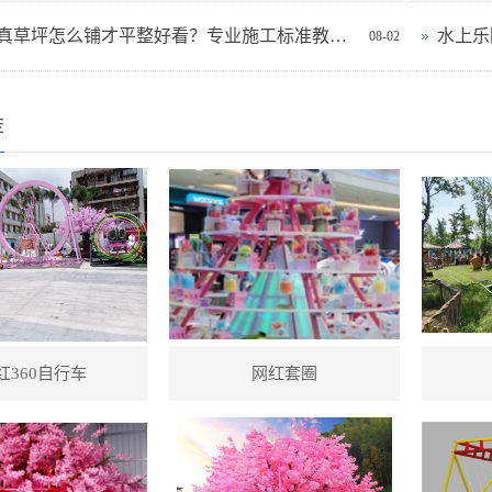
乐园仿真草坪怎么铺才平整好看？专业施工标准教程！
08-02
荐
红360自行车
网红套圈